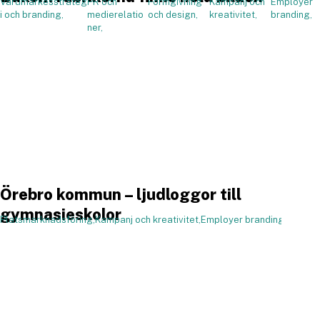
Varumärkesstrateg
PR och
Formgivning
Kampanj och
Employer
,
i och branding,
medierelatio
och design,
kreativitet,
branding,
ner,
Örebro kommun – ljudloggor till
gymnasieskolor
Platsmarknadsföring,
Kampanj och kreativitet,
Employer branding,
,