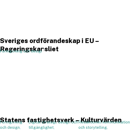
Sveriges ordförandeskap i EU –
Regeringskansliet
Formgivning och design,
,
Statens fastighetsverk – Kulturvärden
Formgivning
Digital strategi, design och
Redaktionell kommunikation
,
och design,
tillgänglighet,
och storytelling,