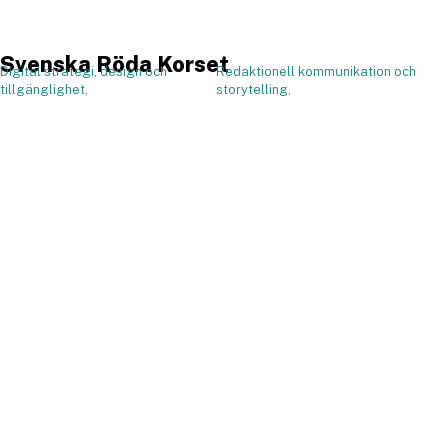
Svenska Röda Korset
Digital strategi, design och
Redaktionell kommunikation och
,
tillgänglighet,
storytelling,