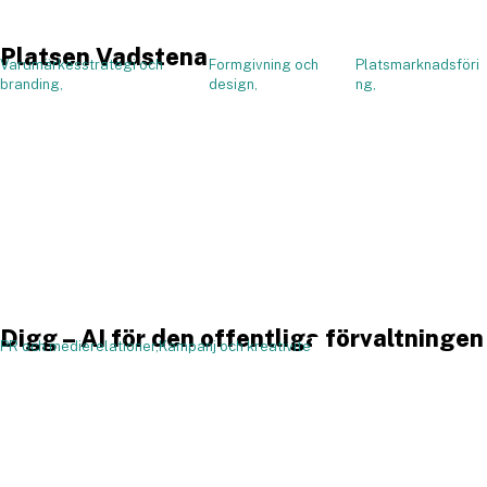
Platsen Vadstena
Varumärkesstrategi och
Formgivning och
Platsmarknadsföri
,
branding,
design,
ng,
Digg – AI för den offentliga förvaltningen
PR och medierelationer,
Kampanj och kreativitet,
,