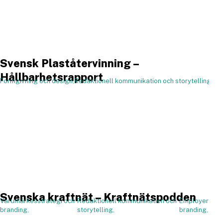
Svensk Plaståtervinning –
Hållbarhetsrapport
Formgivning och design,
Redaktionell kommunikation och storytelling,
,
Svenska kraftnät – Kraftnätspodden
Varumärkesstrategi och
Redaktionell kommunikation och
Employer
,
branding,
storytelling,
branding,