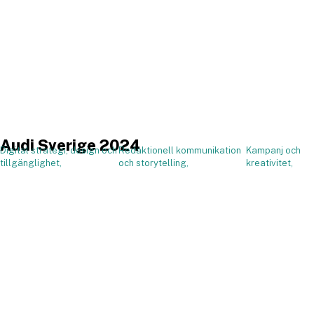
Audi Sverige 2024
Digital strategi, design och
Redaktionell kommunikation
Kampanj och
,
tillgänglighet,
och storytelling,
kreativitet,