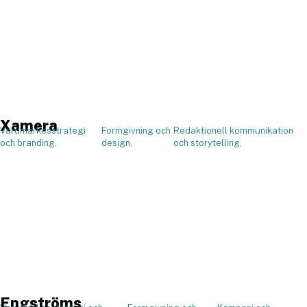
Xamera
Varumärkesstrategi
Formgivning och
Redaktionell kommunikation
,
och branding,
design,
och storytelling,
Engströms