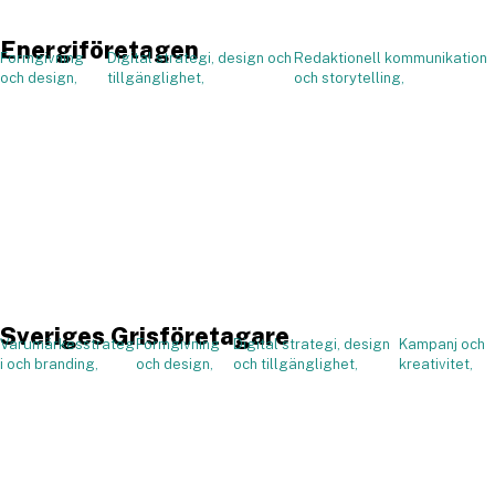
Energiföretagen
Formgivning
Digital strategi, design och
Redaktionell kommunikation
,
och design,
tillgänglighet,
och storytelling,
Sveriges Grisföretagare
Varumärkesstrateg
Formgivning
Digital strategi, design
Kampanj och
,
i och branding,
och design,
och tillgänglighet,
kreativitet,