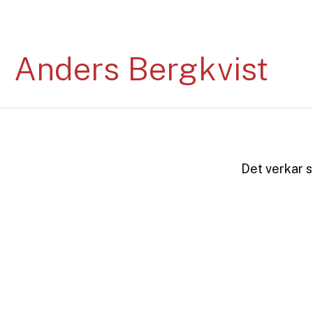
Hoppa
till
innehåll
Anders Bergkvist
Det verkar so